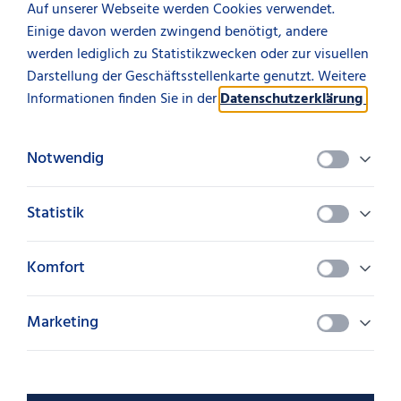
Karriereförderung
Auf unserer Webseite werden Cookies verwendet.
Unterstützung bei der Vereinbarung von privaten und
Einige davon werden zwingend benötigt, andere
beruflichen Alltag
werden lediglich zu Statistikzwecken oder zur visuellen
Darstellung der Geschäftsstellenkarte genutzt. Weitere
Mehr über uns
Aktuelles von der SüdLeasing
Informationen finden Sie in der
Datenschutzerklärung
.
Notwendig
Diesen Artikel teilen
teilen
Statistik
Komfort
Neues von der SüdLeasing
Marketing
Das könnte Sie auch interessieren