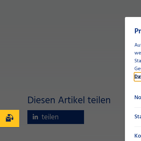
P
Au
we
Sta
Ges
Da
Diesen Artikel teilen
No
teilen
St
Kontakt
Ko