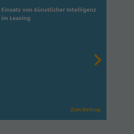
Einsatz von künstlicher Intelligenz
Wir s
im Leasing
Heid
Zum Beitrag