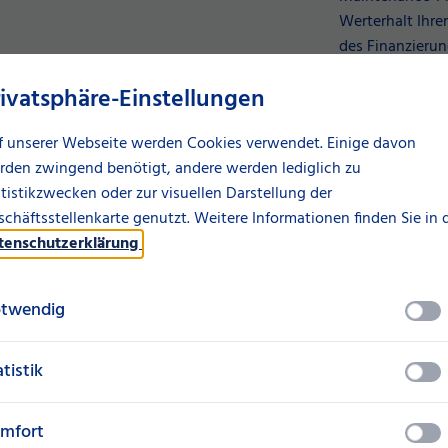
Werterhalt Ihre
des Finanzierun
Branchenexperte
rivatsphäre-Einstellungen
Formalitäten m
Dank unseres l
f unserer Webseite werden Cookies verwendet. Einige davon
bringen wir auc
rden zwingend benötigt, andere werden lediglich zu
optimal auf Kur
tistikzwecken oder zur visuellen Darstellung der
chäftsstellenkarte genutzt. Weitere Informationen finden Sie in 
Mehr zum T
tenschutzerklärung
.
twendig
atistik
mfort