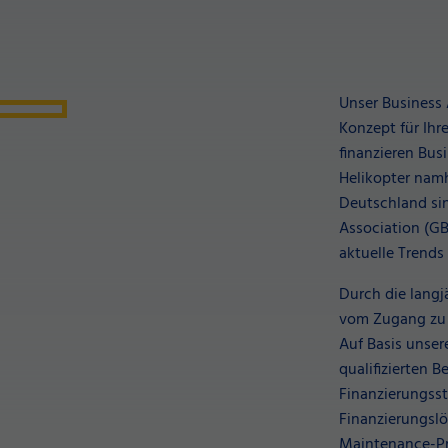
Unser Business 
Konzept für Ihr
finanzieren Busi
Helikopter namha
Deutschland sin
Association (G
aktuelle Trends
Durch die langj
vom Zugang zu H
Auf Basis unse
qualifizierten 
Finanzierungsst
Finanzierungslö
Maintenance-Pr