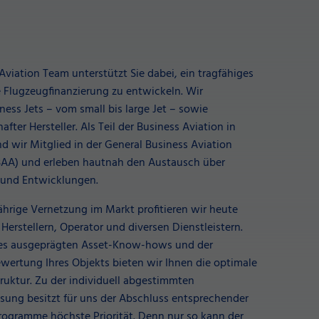
Aviation Team unterstützt Sie dabei, ein tragfähiges
e Flugzeugfinanzierung zu entwickeln. Wir
ness Jets – vom small bis large Jet – sowie
fter Hersteller. Als Teil der Business Aviation in
d wir Mitglied in der General Business Aviation
BAA) und erleben hautnah den Austausch über
 und Entwicklungen.
ährige Vernetzung im Markt profitieren wir heute
erstellern, Operator und diversen Dienstleistern.
res ausgeprägten Asset-Know-hows und der
Bewertung Ihres Objekts bieten wir Ihnen die optimale
ruktur. Zu der individuell abgestimmten
sung besitzt für uns der Abschluss entsprechender
ogramme höchste Priorität. Denn nur so kann der