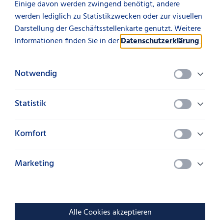
Einige davon werden zwingend benötigt, andere
teilen
werden lediglich zu Statistikzwecken oder zur visuellen
Darstellung der Geschäftsstellenkarte genutzt. Weitere
Informationen finden Sie in der
Datenschutzerklärung
.
Kontakt aufnehmen
Notwendig
Lassen Sie sich einfach von uns
Statistik
persönlich beraten.
Komfort
Ihre Ansprechpartnerin:
Mona Mack
Marketing
0711 127 - 17026
mona.mack@suedleasing.com
Alle Cookies akzeptieren