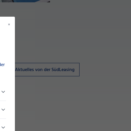
×
der
e
Aktuelles von der SüdLeasing