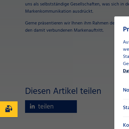
uns als selbstständige Gesellschaften, was sich in de
Markenkommunikation ausdrückt.
Gerne präsentieren wir Ihnen ihm Rahmen der neue
P
den damit verbundenen Markenauftritt.
Au
we
Sta
Ges
Da
Diesen Artikel teilen
No
teilen
St
Kontakt
Ko