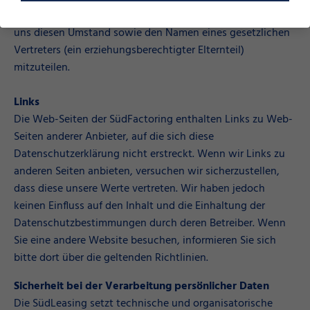
18 Jahre alt sind und mit uns in Kontakt treten möchten,
uns diesen Umstand sowie den Namen eines gesetzlichen
Vertreters (ein erziehungsberechtigter Elternteil)
mitzuteilen.
Links
Die Web-Seiten der SüdFactoring enthalten Links zu Web-
Seiten anderer Anbieter, auf die sich diese
Datenschutzerklärung nicht erstreckt. Wenn wir Links zu
anderen Seiten anbieten, versuchen wir sicherzustellen,
dass diese unsere Werte vertreten. Wir haben jedoch
keinen Einfluss auf den Inhalt und die Einhaltung der
Datenschutzbestimmungen durch deren Betreiber. Wenn
Sie eine andere Website besuchen, informieren Sie sich
bitte dort über die geltenden Richtlinien.
Sicherheit bei der Verarbeitung persönlicher Daten
Die SüdLeasing setzt technische und organisatorische