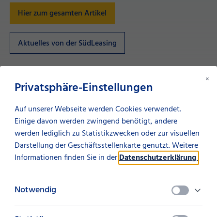
Hier zum gesamten Artikel
Aktuelles von der SüdLeasing
Diesen Artikel teilen
×
Privatsphäre-Einstellungen
teilen
Auf unserer Webseite werden Cookies verwendet.
Einige davon werden zwingend benötigt, andere
werden lediglich zu Statistikzwecken oder zur visuellen
Darstellung der Geschäftsstellenkarte genutzt. Weitere
Neues von der SüdLeasing
Informationen finden Sie in der
Datenschutzerklärung
.
Das könnte Sie auch interessieren
Notwendig