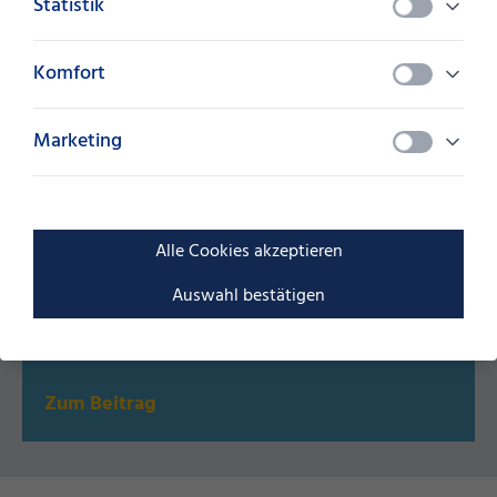
Arbeitgeber der Zukunft
Statistik
Komfort
Marketing
Alle Cookies akzeptieren
Auswahl bestätigen
Zum Beitrag