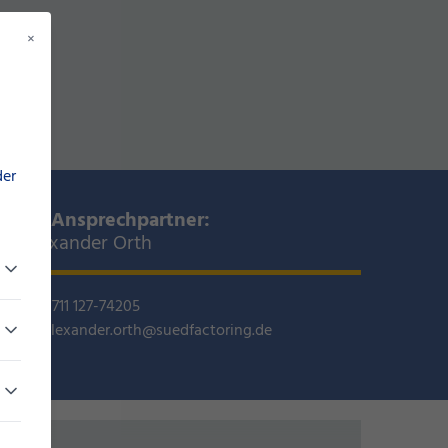
×
der
Ihr Ansprechpartner:
Alexander Orth
0711 127-74205
alexander.orth@suedfactoring.de