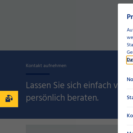
P
Au
we
Sta
Ges
Da
Kontakt aufnehmen
No
Lassen Sie sich einfach von 
persönlich beraten.
St
Kontakt
Ko