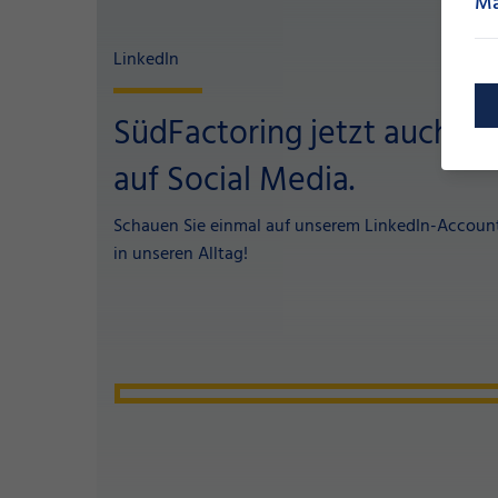
Ma
LinkedIn
SüdFactoring jetzt auch
auf Social Media.
Schauen Sie einmal auf unserem LinkedIn-Account 
in unseren Alltag!