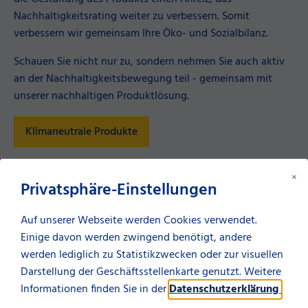
Nachhaltigkeitsrating weiter zu verbessern. Somit
verbessern wir gemeinsam Ihre Öko- und Sozialbilanz.
Schauen Sie nicht nur zu, sondern nehmen Sie auch aktiv
an der Nachhaltigkeitsbewegung teil - gemeinsam mit
unserer nachhaltigen Produktlösung.
Klimaneutrale Produkte
×
Privatsphäre-Einstellungen
Kontakt aufnehmen
Auf unserer Webseite werden Cookies verwendet.
Einige davon werden zwingend benötigt, andere
Lassen Sie sich einfach von uns
werden lediglich zu Statistikzwecken oder zur visuellen
Darstellung der Geschäftsstellenkarte genutzt. Weitere
persönlich beraten.
Informationen finden Sie in der
Datenschutzerklärung
.