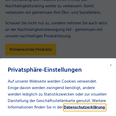
Nachhaltigkeitsrating weiter zu verbessern. Somit
verbessern wir gemeinsam Ihre Öko- und Sozialbilanz.
Schauen Sie nicht nur zu, sondern nehmen Sie auch aktiv
an der Nachhaltigkeitsbewegung teil - gemeinsam mit
unserer nachhaltigen Produktlösung.
Klimaneutrale Produkte
×
Privatsphäre-Einstellungen
Kontakt aufnehmen
Auf unserer Webseite werden Cookies verwendet.
Einige davon werden zwingend benötigt, andere
werden lediglich zu Statistikzwecken oder zur visuellen
Lassen Sie sich einfach von uns
Darstellung der Geschäftsstellenkarte genutzt. Weitere
persönlich beraten.
Informationen finden Sie in der
Datenschutzerklärung
.