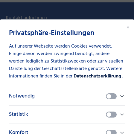
Kontakt aufnehmen
×
Privatsphäre-Einstellungen
Lassen Sie sich einfach von uns
persönlich beraten.
Auf unserer Webseite werden Cookies verwendet.
Einige davon werden zwingend benötigt, andere
werden lediglich zu Statistikzwecken oder zur visuellen
Darstellung der Geschäftsstellenkarte genutzt. Weitere
Ihr Ansprechpartner:
Informationen finden Sie in der
Datenschutzerklärung
.
Dominik Krug
Notwendig
0711 51884-507
dominik.krug@suedfactoring.de
Statistik
Komfort