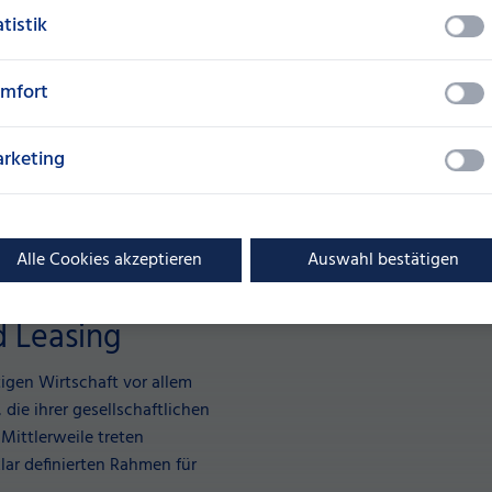
atistik
mfort
rketing
Alle Cookies akzeptieren
Auswahl bestätigen
d Leasing
igen Wirtschaft vor allem
die ihrer gesellschaftlichen
Mittlerweile treten
lar definierten Rahmen für