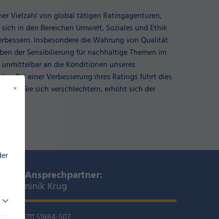
ner Vielzahl von global tätigen Ratingagenturen,
 sich in den Bereichen Umwelt, Soziales und Ethik
verbessern. Insbesondere die Wahrung von Qualität
ben der Sensibilierung für nachhaltige Themen im
t unmittelbar an die Konditionen unseres
en. Bei einer Verbesserung ihres Ratings führt dies
×
ollten Sie sich verschlechtern, erhöht sich der
der
Ihr Ansprechpartner:
Dominik Krug
0711 51884-507