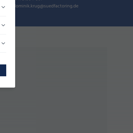
dominik.krug@suedfactoring.de