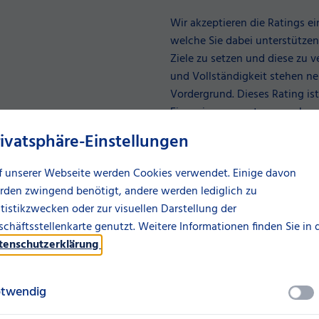
Wir akzeptieren die Ratings ei
welche Sie dabei unterstützen
Ziele zu setzen und diese zu 
und Vollständigkeit stehen ne
Vordergrund. Dieses Rating is
Finanzierungsvertrages gebund
zu einem sinkenden Zinssatz. S
rivatsphäre-Einstellungen
Zinssatz entsprechend.
f unserer Webseite werden Cookies verwendet. Einige davon
rden zwingend benötigt, andere werden lediglich zu
tistikzwecken oder zur visuellen Darstellung der
chäftsstellenkarte genutzt. Weitere Informationen finden Sie in 
tenschutzerklärung
.
twendig
uns