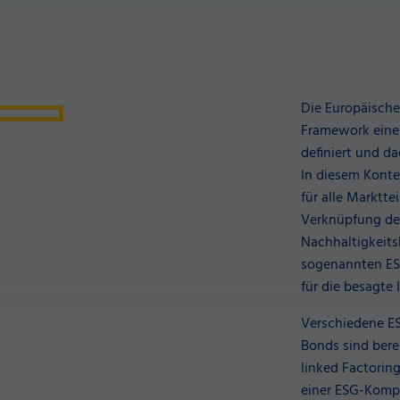
Die Europäisch
Framework einen
definiert und d
In diesem Kont
für alle Marktte
Verknüpfung der
Nachhaltigkeits
sogenannten ESG
für die besagte 
Verschiedene ES
Bonds sind berei
linked Factorin
einer ESG-Komp