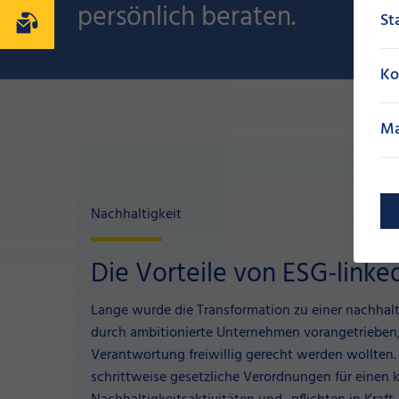
persönlich beraten.
St
Kontakt
Ko
Ma
Nachhaltigkeit
Die Vorteile von ESG-linke
Lange wurde die Transformation zu einer nachhalt
durch ambitionierte Unternehmen vorangetrieben, 
Verantwortung freiwillig gerecht werden wollten. 
schrittweise gesetzliche Verordnungen für einen k