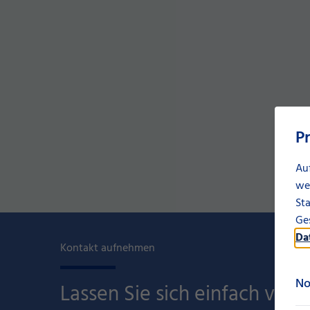
P
Au
we
Sta
Ges
Da
Kontakt aufnehmen
No
Lassen Sie sich einfach von 