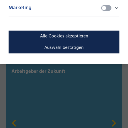
Marketing
Neues von der SüdLeasing
Alle Cookies akzeptieren
Das könnte Sie auch interessieren
Auswahl bestätigen
Arbeitgeber der Zukunft