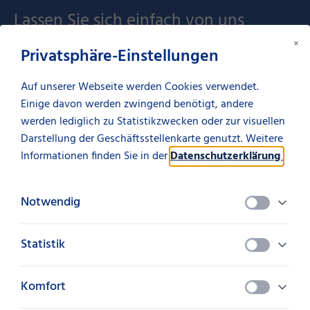
Lassen Sie sich einfach von uns
persönlich beraten.
×
Privatsphäre-Einstellungen
Auf unserer Webseite werden Cookies verwendet.
Ihre Ansprechpartnerin:
Einige davon werden zwingend benötigt, andere
Mona Mack
werden lediglich zu Statistikzwecken oder zur visuellen
Darstellung der Geschäftsstellenkarte genutzt. Weitere
Informationen finden Sie in der
Datenschutzerklärung
.
0711 127 - 17026
mona.mack@suedleasing.com
Notwendig
Ihre Ansprechpartnerin:
Statistik
Laura Eckmann
Komfort
0711 127 - 13688
laura.eckmann@suedleasing.com