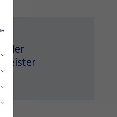
der
er der
tleister