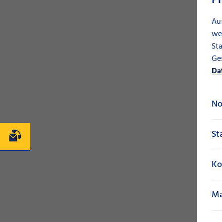
Au
we
Sta
Ges
Da
No
St
Kontakt
Ko
Ma